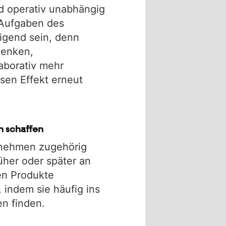
nd operativ unabhängig
 Aufgaben des
digend sein, denn
denken,
aborativ mehr
sen Effekt erneut
n schaffen
ernehmen zugehörig
her oder später an
en Produkte
indem sie häufig ins
n finden.